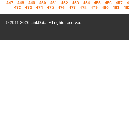
447
448
449
450
451
452
453
454
455
456
457
4
472
473
474
475
476
477
478
479
480
481
48
© 2011-
2026
LinkData, All rights reserved.