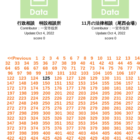
行政相談 特設相談所
11月の法律相談（尾西会場）
Contributor：一宮市役所
Contributor：一宮市役所
Update:Oct 4, 2022
Update:Oct 4, 2022
score 0
score 0
<<Previous
1
2
3
4
5
6
7
8
9
10
11
12
13
14
32
33
34
35
36
37
38
39
40
41
42
43
44
45
4
64
65
66
67
68
69
70
71
72
73
74
75
76
77
7
96
97
98
99
100
101
102
103
104
105
106
107
122
123
124
125
126
127
128
129
130
131
132
1
147
148
149
150
151
152
153
154
155
156
157
1
172
173
174
175
176
177
178
179
180
181
182
1
197
198
199
200
201
202
203
204
205
206
207
222
223
224
225
226
227
228
229
230
231
232
2
247
248
249
250
251
252
253
254
255
256
257
2
272
273
274
275
276
277
278
279
280
281
282
2
297
298
299
300
301
302
303
304
305
306
307
322
323
324
325
326
327
328
329
330
331
332
3
347
348
349
350
351
352
353
354
355
356
357
3
372
373
374
375
376
377
378
379
380
381
382
3
397
398
399
400
401
402
403
404
405
406
407
422
423
424
425
426
427
428
429
430
431
432
4