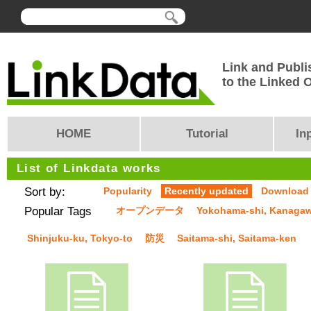
Link and Publi
to the Linked
HOME
Tutorial
In
List of Linkdata works
Sort by:
Popularity
Recently updated
Download
Popular Tags
オープンデータ
Yokohama-shi, Kanaga
Shinjuku-ku, Tokyo-to
防災
Saitama-shi, Saitama-ken