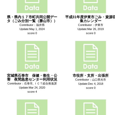
県・県内１７市町共同公開デー
平成31年度伊東市ごみ・資源
タ（ごみ分別一覧（勝山市））
集カレンダー
Contributor：福井県
Contributor：伊東市
Update:May 1, 2024
Update:Mar 26, 2019
score 0
score 0
宮城県石巻市 保健・衛生・公
市役所・支所・出張所
害 夜間急患センター利用状況
Contributor：山口県光市
Contributor：石巻市, ＩＣＴ総合推進課
Update:Dec 4, 2018
Update:Mar 24, 2020
score 0
score 4