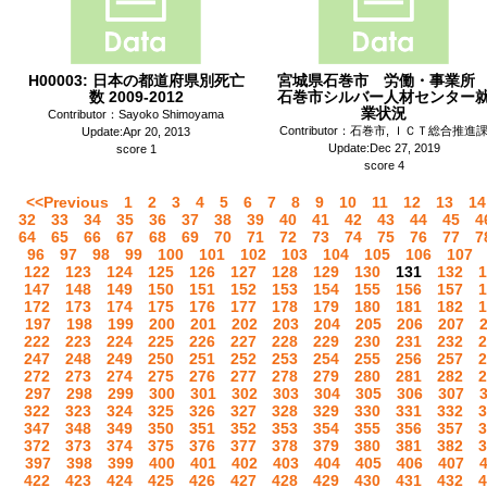
H00003: 日本の都道府県別死亡
宮城県石巻市 労働・事業
数 2009-2012
石巻市シルバー人材センター
業状況
Contributor：Sayoko Shimoyama
Contributor：石巻市, ＩＣＴ総合推進
Update:Apr 20, 2013
Update:Dec 27, 2019
score 1
score 4
<<Previous
1
2
3
4
5
6
7
8
9
10
11
12
13
14
32
33
34
35
36
37
38
39
40
41
42
43
44
45
4
64
65
66
67
68
69
70
71
72
73
74
75
76
77
7
96
97
98
99
100
101
102
103
104
105
106
107
122
123
124
125
126
127
128
129
130
131
132
1
147
148
149
150
151
152
153
154
155
156
157
1
172
173
174
175
176
177
178
179
180
181
182
1
197
198
199
200
201
202
203
204
205
206
207
222
223
224
225
226
227
228
229
230
231
232
2
247
248
249
250
251
252
253
254
255
256
257
2
272
273
274
275
276
277
278
279
280
281
282
2
297
298
299
300
301
302
303
304
305
306
307
322
323
324
325
326
327
328
329
330
331
332
3
347
348
349
350
351
352
353
354
355
356
357
3
372
373
374
375
376
377
378
379
380
381
382
3
397
398
399
400
401
402
403
404
405
406
407
422
423
424
425
426
427
428
429
430
431
432
4