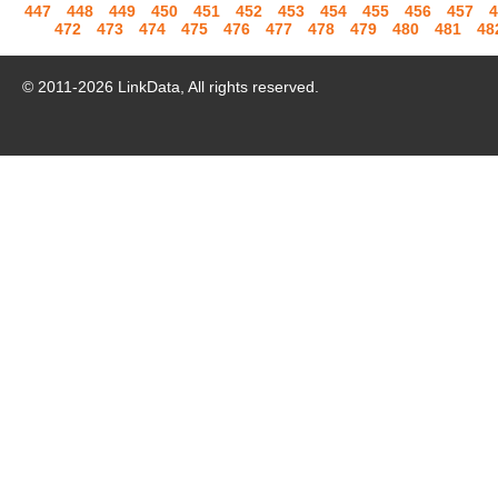
447
448
449
450
451
452
453
454
455
456
457
4
472
473
474
475
476
477
478
479
480
481
48
© 2011-
2026
LinkData, All rights reserved.