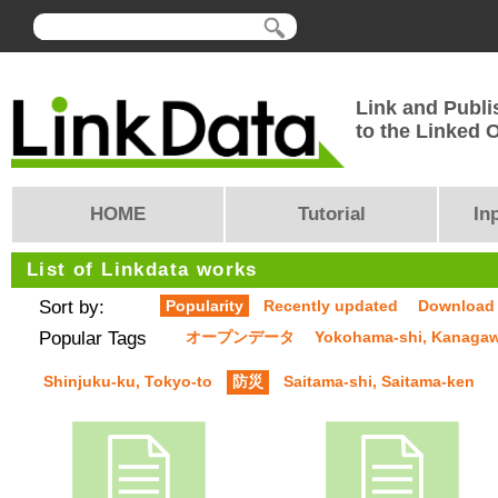
Link and Publi
to the Linked
HOME
Tutorial
In
List of Linkdata works
Sort by:
Popularity
Recently updated
Download
Popular Tags
オープンデータ
Yokohama-shi, Kanaga
Shinjuku-ku, Tokyo-to
防災
Saitama-shi, Saitama-ken