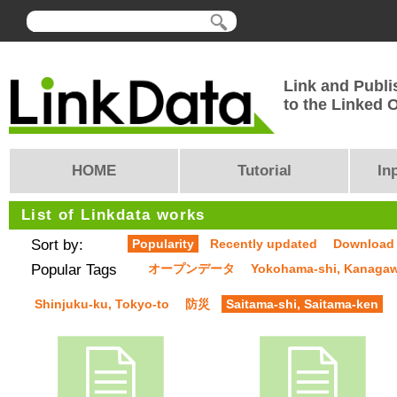
Link and Publi
to the Linked
HOME
Tutorial
In
List of Linkdata works
Sort by:
Popularity
Recently updated
Download
Popular Tags
オープンデータ
Yokohama-shi, Kanaga
Shinjuku-ku, Tokyo-to
防災
Saitama-shi, Saitama-ken