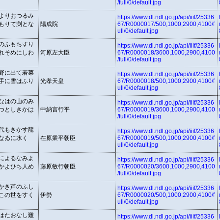
/full/0/default.jpg
よりおつるみ
https://www.dl.ndl.go.jp/api/iiif/25336
もりて渕とな
陽成院
67/R0000017/500,1000,2900,4100/f
ull/0/default.jpg
のふもちすり
https://www.dl.ndl.go.jp/api/iiif/25336
れそめにしわ
河原左大臣
67/R0000018/3600,1000,2900,4100
/full/0/default.jpg
野に出て若菜
https://www.dl.ndl.go.jp/api/iiif/25336
手に雪はふり
光孝天皇
67/R0000018/500,1000,2900,4100/f
ull/0/default.jpg
なはの山のみ
https://www.dl.ndl.go.jp/api/iiif/25336
つとしきかは
中納言行平
67/R0000019/3600,1000,2900,4100
/full/0/default.jpg
代もきかす龍
https://www.dl.ndl.go.jp/api/iiif/25336
なゐに水くゝ
在原業平朝臣
67/R0000019/500,1000,2900,4100/f
ull/0/default.jpg
によるなみよ
https://www.dl.ndl.go.jp/api/iiif/25336
かよひち人め
藤原敏行朝臣
67/R0000020/3600,1000,2900,4100
/full/0/default.jpg
かき芦のふし
https://www.dl.ndl.go.jp/api/iiif/25336
この世をすく
伊勢
67/R0000020/500,1000,2900,4100/f
ull/0/default.jpg
はたおなし難
https://www.dl.ndl.go.jp/api/iiif/25336