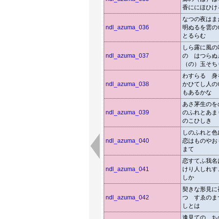
香ににほひけ
なつの夜はま
ndl_azuma_036
明ぬるを雲の
とるらむ
しら露に風の
ndl_azuma_037
のゝはつらぬ
（の）玉そち
わすらるゝ身
ndl_azuma_038
かひてし人の
もあるかな
あさ茅生のを
ndl_azuma_039
のふれとあま
のこひしき
しのふれと色
ndl_azuma_040
恋はものやお
まて
恋すてふ我名
ndl_azuma_041
けり人しれす
しか
契きな形見に
ndl_azuma_042
つゝすゑのま
しとは
逢見てのゝち