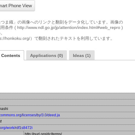
art Phone View
あつま織」の画像へのリンクと翻刻をデータ化しています。画像の
//www.ndl.go.jp/jp/attention/index.html#web_repro )
。

//honkoku.org/）で翻刻されたテキストを利用しています。
a Contents
Applications (0)
Ideas (1)
hashi
vecommons.org/licenses/by/3.0/deed.ja
f
a.org/work/rdf1s8472i
http://purl.org/dc/terms/