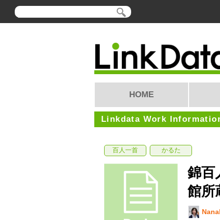
HOME
Linkdata Work Informatio
百人一首
かるた
錦百
館所
Nanak