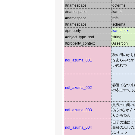
#namespace
dcterms
#namespace
karuta
#namespace
rdfs
#namespace
schema
#property
karuta:text
#object_type_xsd
string
#property_context
Assertion
秋の田のかり
をあらみわか
ndl_azuma_001
いぬれつゝ
春過てなつ来
ndl_azuma_002
の衣ほすてふ
足曳の山鳥の
ndl_azuma_003
(を)のなか
りかもねん
田子の浦にう
ndl_azuma_004
白妙のふしの
ふりつつ