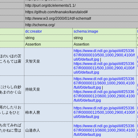
http://purl.org/dc/elements/1.1/
https://github.com/tnanako/karutalod#
http://www.w3.org/2000/01/rdf-schema#
http://schema.org/
dc:creator
schema:image
string
string
Assertion
Assertion
https://www.dl.ndl.go.jp/api/iiif/25336
67/R0000010/500,1000,2900,4100/f
ほのいほの苫
ull/0/default.jpg
|
ころもては露
天智天皇
https://www.dl.ndl.go.jp/api/iiif/25336
67/R0000011/500,1000,2900,4100/f
ull/0/default.jpg
https://www.dl.ndl.go.jp/api/iiif/25336
67/R0000011/3600,1000,2900,4100
にけらし白妙
/full/0/default.jpg
|
持統天皇
https://www.dl.ndl.go.jp/api/iiif/25336
あまのかく山
67/R0000012/3600,1000,2900,4100
/full/0/default.jpg
尾のしたりお
https://www.dl.ndl.go.jp/api/iiif/25336
〳〵しよをひと
柿本人麿
67/R0000012/500,1000,2900,4100/f
ull/0/default.jpg
ち出てみれば
https://www.dl.ndl.go.jp/api/iiif/25336
たかねに雪は
山邉赤人
67/R0000013/3600,1000,2900,4100
/full/0/default.jpg