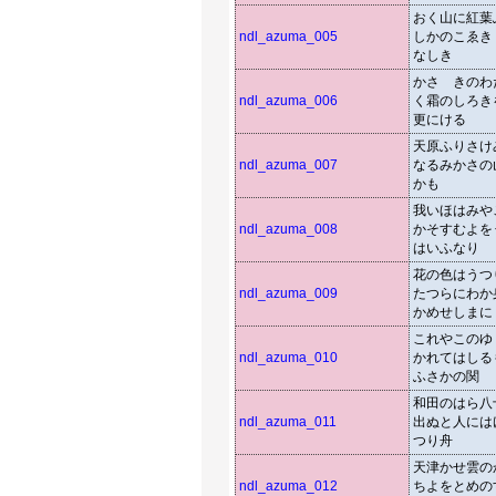
おく山に紅葉
ndl_azuma_005
しかのこゑき
なしき
かさゝきのわ
ndl_azuma_006
く霜のしろき
更にける
天原ふりさけ
ndl_azuma_007
なるみかさの
かも
我いほはみや
ndl_azuma_008
かそすむよを
はいふなり
花の色はうつ
ndl_azuma_009
たつらにわか
かめせしまに
これやこのゆ
ndl_azuma_010
かれてはしる
ふさかの関
和田のはら八
ndl_azuma_011
出ぬと人には
つり舟
天津かせ雲の
ndl_azuma_012
ちよをとめの