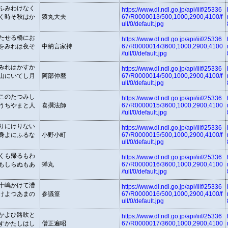
ふみわけなく
https://www.dl.ndl.go.jp/api/iiif/25336
く時そ秋はか
猿丸大夫
67/R0000013/500,1000,2900,4100/f
ull/0/default.jpg
たせる橋にお
https://www.dl.ndl.go.jp/api/iiif/25336
をみれは夜そ
中納言家持
67/R0000014/3600,1000,2900,4100
/full/0/default.jpg
みれはかすか
https://www.dl.ndl.go.jp/api/iiif/25336
山にいてし月
阿部仲麿
67/R0000014/500,1000,2900,4100/f
ull/0/default.jpg
このたつみし
https://www.dl.ndl.go.jp/api/iiif/25336
うちやまと人
喜撰法師
67/R0000015/3600,1000,2900,4100
/full/0/default.jpg
りにけりない
https://www.dl.ndl.go.jp/api/iiif/25336
身よにふるな
小野小町
67/R0000015/500,1000,2900,4100/f
ull/0/default.jpg
くも帰るもわ
https://www.dl.ndl.go.jp/api/iiif/25336
もしらぬもあ
蝉丸
67/R0000016/3600,1000,2900,4100
/full/0/default.jpg
十嶋かけて漕
https://www.dl.ndl.go.jp/api/iiif/25336
けよつあまの
参議篁
67/R0000016/500,1000,2900,4100/f
ull/0/default.jpg
かよひ路吹と
https://www.dl.ndl.go.jp/api/iiif/25336
すかたしはし
僧正遍昭
67/R0000017/3600,1000,2900,4100