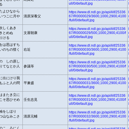
ull/0/default.jpg
る
たよひなから
https://www.dl.ndl.go.jp/api/iiif/25336
いつこに月や
清原深養父
67/R0000029/3600,1000,2900,4100
/full/0/default.jpg
吹しくあき
https://www.dl.ndl.go.jp/api/iiif/25336
きとめぬ
文屋朝康
67/R0000029/500,1000,2900,4100/f
ull/0/default.jpg
りける
をは思はすち
https://www.dl.ndl.go.jp/api/iiif/25336
いのちの惜く
右近
67/R0000030/3600,1000,2900,4100
/full/0/default.jpg
のゝしの原し
https://www.dl.ndl.go.jp/api/iiif/25336
りてなとか人
参議等
67/R0000030/500,1000,2900,4100/f
ull/0/default.jpg
に出にけり我
https://www.dl.ndl.go.jp/api/iiif/25336
もふと人の問
平兼盛
67/R0000031/3600,1000,2900,4100
/full/0/default.jpg
はまたき立に
https://www.dl.ndl.go.jp/api/iiif/25336
こそ思ひそめ
壬生忠見
67/R0000031/500,1000,2900,4100/f
ull/0/default.jpg
袖をしほり
https://www.dl.ndl.go.jp/api/iiif/25336
つ山なみこさ
清原元輔
67/R0000032/3600,1000,2900,4100
/full/0/default.jpg
のこゝろにく