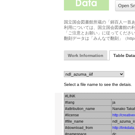
Open Sm
国立国会図書館所蔵の「錦百人一首
利用については、国立国会図書館の利用条件 ( http:
「ご注意とお願い」に従ってください
翻刻データは「みんなで翻刻」（https:
Work Information
Table Dat
Select a file name to see the detais.
#LINK
#lang
ja
#attribution_name
Nanako Taka
#license
http://creati
#file_name
ndl_azuma_iii
#download_from
http://linkdat
#namespace
dc