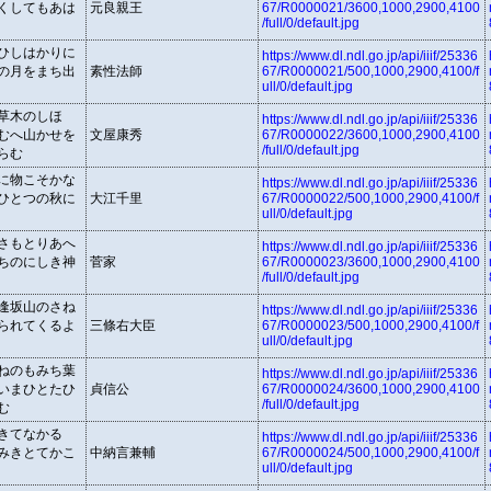
くしてもあは
元良親王
67/R0000021/3600,1000,2900,4100
/full/0/default.jpg
ひしはかりに
https://www.dl.ndl.go.jp/api/iiif/25336
の月をまち出
素性法師
67/R0000021/500,1000,2900,4100/f
ull/0/default.jpg
草木のしほ
https://www.dl.ndl.go.jp/api/iiif/25336
むへ山かせを
文屋康秀
67/R0000022/3600,1000,2900,4100
/full/0/default.jpg
らむ
に物こそかな
https://www.dl.ndl.go.jp/api/iiif/25336
ひとつの秋に
大江千里
67/R0000022/500,1000,2900,4100/f
ull/0/default.jpg
さもとりあへ
https://www.dl.ndl.go.jp/api/iiif/25336
ちのにしき神
菅家
67/R0000023/3600,1000,2900,4100
/full/0/default.jpg
逢坂山のさね
https://www.dl.ndl.go.jp/api/iiif/25336
られてくるよ
三條右大臣
67/R0000023/500,1000,2900,4100/f
ull/0/default.jpg
ねのもみち葉
https://www.dl.ndl.go.jp/api/iiif/25336
いまひとたひ
貞信公
67/R0000024/3600,1000,2900,4100
/full/0/default.jpg
む
きてなかるゝ
https://www.dl.ndl.go.jp/api/iiif/25336
みきとてかこ
中納言兼輔
67/R0000024/500,1000,2900,4100/f
ull/0/default.jpg