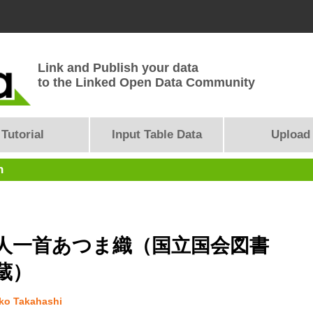
Link and Publish your data
to the Linked Open Data Community
Tutorial
Input Table Data
Upload
n
人一首あつま織（国立国会図書
蔵）
o Takahashi