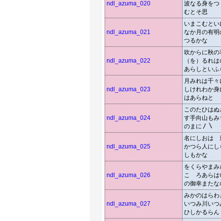
ndl_azuma_020
波なる身をつ
むとそ思
いまこむとい
ndl_azuma_021
なか月の有明
つるかな
吹からに秋の
ndl_azuma_022
（を）るれは
あらしといふ
月みれは千々
ndl_azuma_023
しけれわか身
はあらねと
このたひはぬ
ndl_azuma_024
す手向山もみ
のまに〳〵
名にしおはゝ
ndl_azuma_025
かつら人にし
しもかな
をくらやまみ
ndl_azuma_026
こゝろあらは
の御幸またな
みかのはらわ
ndl_azuma_027
いつみ川いつ
ひしかるらん