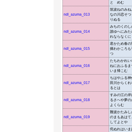
とゝめむ
筑波ねのみね
ndl_azuma_013
なの川恋そつ
りぬる
みちのくのし
ndl_azuma_014
誰ゆへにみた
れならなくに
君かため春の
ndl_azuma_015
摘わかころも
つゝ
たちわかれい
ndl_azuma_016
ねにおふるま
いま帰こむ
ちはやふる神
ndl_azuma_017
田川からくれ
るとは
すみの江の岸
ndl_azuma_018
るさへや夢の
よくらむ
難波かたみし
ndl_azuma_019
のまもあはて
してよとや
侘ぬれはいま