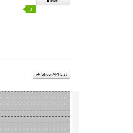
useful
0
Show API List