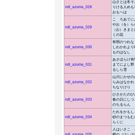
山さとは冬そ
ndl_azuma_028
りける人めも
おもへは
こゝろあてに
やお（を）ら
ndl_azuma_029
（お）きまと
くの花
有明のつれな
ndl_azuma_030
しわかれより
ものはなし
あさほらけ有
ndl_azuma_031
まてによし野
るしら雪
山川にかせの
ndl_azuma_032
らみはなかれ
ちなりけり
ひさかたのひ
ndl_azuma_033
春の日にしつ
のちるらん
たれをかもし
ndl_azuma_034
砂のまつもむ
らくに
人はいさこゝ
ndl_azuma_035
郷の（は）は