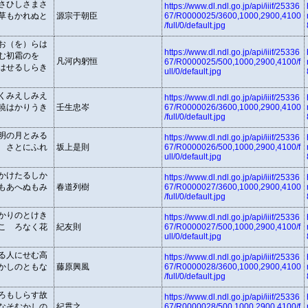
さひしさまさ
https://www.dl.ndl.go.jp/api/iiif/25336
草もかれぬと
源宗于朝臣
67/R0000025/3600,1000,2900,4100
/full/0/default.jpg
お（を）らは
https://www.dl.ndl.go.jp/api/iiif/25336
む初霜のを
凡河内躬恒
67/R0000025/500,1000,2900,4100/f
はせるしらき
ull/0/default.jpg
くみえしみえ
https://www.dl.ndl.go.jp/api/iiif/25336
暁はかりうき
壬生忠岑
67/R0000026/3600,1000,2900,4100
/full/0/default.jpg
明の月とみる
https://www.dl.ndl.go.jp/api/iiif/25336
ゝさとにふれ
坂上是則
67/R0000026/500,1000,2900,4100/f
ull/0/default.jpg
かけたるしか
https://www.dl.ndl.go.jp/api/iiif/25336
もあへぬもみ
春道列樹
67/R0000027/3600,1000,2900,4100
/full/0/default.jpg
かりのとけき
https://www.dl.ndl.go.jp/api/iiif/25336
こゝろなく花
紀友則
67/R0000027/500,1000,2900,4100/f
ull/0/default.jpg
る人にせむ高
https://www.dl.ndl.go.jp/api/iiif/25336
かしのともな
藤原興風
67/R0000028/3600,1000,2900,4100
/full/0/default.jpg
ろもしらす故
https://www.dl.ndl.go.jp/api/iiif/25336
なそむかしの
紀貫之
67/R0000028/500,1000,2900,4100/f