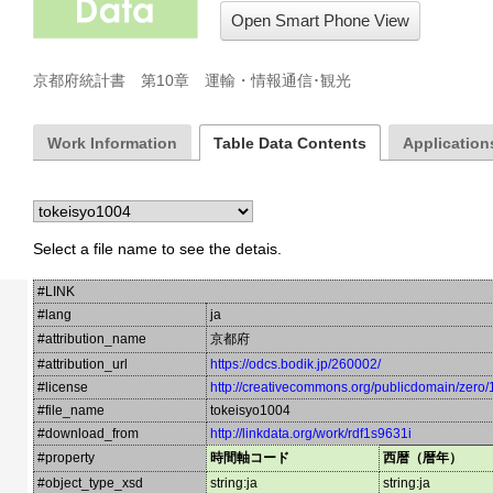
Open Smart Phone View
京都府統計書　第10章　運輸・情報通信･観光
Work Information
Table Data Contents
Applications
Select a file name to see the detais.
#LINK
#lang
ja
#attribution_name
京都府
#attribution_url
https://odcs.bodik.jp/260002/
#license
http://creativecommons.org/publicdomain/zero/
#file_name
tokeisyo1004
#download_from
http://linkdata.org/work/rdf1s9631i
#property
時間軸コード
西暦（暦年）
#object_type_xsd
string:ja
string:ja